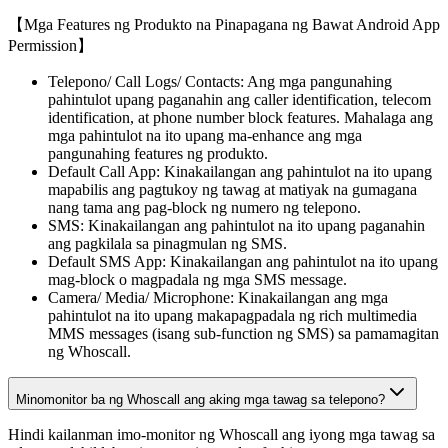
【Mga Features ng Produkto na Pinapagana ng Bawat Android App
Permission】
Telepono/ Call Logs/ Contacts: Ang mga pangunahing
pahintulot upang paganahin ang caller identification, telecom
identification, at phone number block features. Mahalaga ang
mga pahintulot na ito upang ma-enhance ang mga
pangunahing features ng produkto.
Default Call App: Kinakailangan ang pahintulot na ito upang
mapabilis ang pagtukoy ng tawag at matiyak na gumagana
nang tama ang pag-block ng numero ng telepono.
SMS: Kinakailangan ang pahintulot na ito upang paganahin
ang pagkilala sa pinagmulan ng SMS.
Default SMS App: Kinakailangan ang pahintulot na ito upang
mag-block o magpadala ng mga SMS message.
Camera/ Media/ Microphone: Kinakailangan ang mga
pahintulot na ito upang makapagpadala ng rich multimedia
MMS messages (isang sub-function ng SMS) sa pamamagitan
ng Whoscall.
Minomonitor ba ng Whoscall ang aking mga tawag sa telepono?
Hindi kailanman imo-monitor ng Whoscall ang iyong mga tawag sa