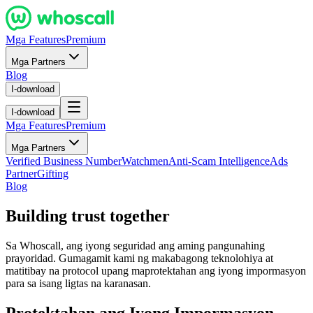
Mga Features
Premium
Mga Partners
Blog
I-download
I-download
Mga Features
Premium
Mga Partners
Verified Business Number
Watchmen
Anti-Scam Intelligence
Ads
Partner
Gifting
Blog
Building trust together
Sa Whoscall, ang iyong seguridad ang aming pangunahing
prayoridad. Gumagamit kami ng makabagong teknolohiya at
matitibay na protocol upang maprotektahan ang iyong impormasyon
para sa isang ligtas na karanasan.
Protektahan ang Iyong Impormasyon