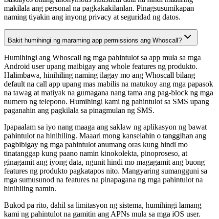
makilala ang personal na pagkakakilanlan. Pinagsusumikapan
naming tiyakin ang inyong privacy at seguridad ng datos.
Bakit humihingi ng maraming app permissions ang Whoscall?
Humihingi ang Whoscall ng mga pahintulot sa app mula sa mga
Android user upang maibigay ang whole features ng produkto.
Halimbawa, hinihiling naming ilagay mo ang Whoscall bilang
default na call app upang mas mabilis na matukoy ang mga papasok
na tawag at matiyak na gumagana nang tama ang pag-block ng mga
numero ng telepono. Humihingi kami ng pahintulot sa SMS upang
paganahin ang pagkilala sa pinagmulan ng SMS.
Ipapaalam sa iyo nang maaga ang saklaw ng aplikasyon ng bawat
pahintulot na hinihiling. Maaari mong kanselahin o tanggihan ang
pagbibigay ng mga pahintulot anumang oras kung hindi mo
tinatanggap kung paano namin kinokolekta, pinoproseso, at
ginagamit ang iyong data, ngunit hindi mo magagamit ang buong
features ng produkto pagkatapos nito. Mangyaring sumangguni sa
mga sumusunod na features na pinapagana ng mga pahintulot na
hinihiling namin.
Bukod pa rito, dahil sa limitasyon ng sistema, humihingi lamang
kami ng pahintulot na gamitin ang APNs mula sa mga iOS user.