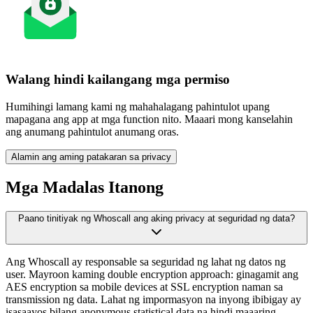
Walang hindi kailangang mga permiso
Humihingi lamang kami ng mahahalagang pahintulot upang
mapagana ang app at mga function nito. Maaari mong kanselahin
ang anumang pahintulot anumang oras.
Alamin ang aming patakaran sa privacy
Mga Madalas Itanong
Paano tinitiyak ng Whoscall ang aking privacy at seguridad ng data?
Ang Whoscall ay responsable sa seguridad ng lahat ng datos ng
user. Mayroon kaming double encryption approach: ginagamit ang
AES encryption sa mobile devices at SSL encryption naman sa
transmission ng data. Lahat ng impormasyon na inyong ibibigay ay
isasaayos bilang anonymous statistical data na hindi maaaring