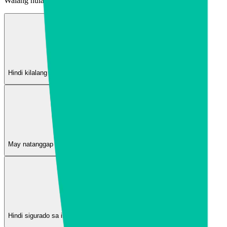
Walang hulaan! Sini-scan namin ang mga numero, link, at screenshot
Cellp
Hindi kilalang numero, spam, o lehitimong negosyo? Ipinapakita namin lah
URL
May natanggap kang kahina-hinalang link sa mensahe? Suriin muna bago i
Walang Natagpuang Panganib
Hindi sigurado sa isang site o bagong group chat? Kunan ng larawan, at