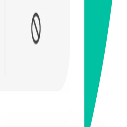
magsumite ng ulat — lahat sa isang lugar