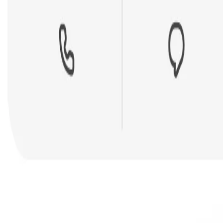
all
ap lang para i-freeze ang mga account, kontakin ang mga bangko, at 
g bangko at mag-report ng scam online
ay para mabilis mong maprotektahan ang iyong pananalapi!