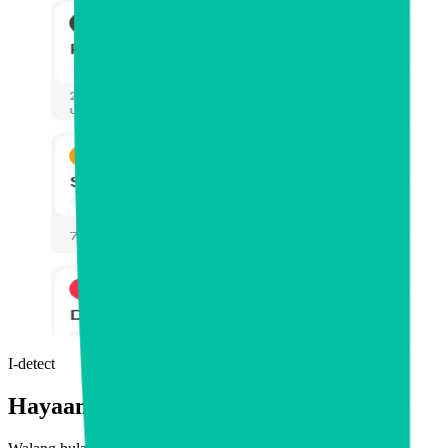
I-detect
Hayaan ang Whoscall AI ang gumawa ng t