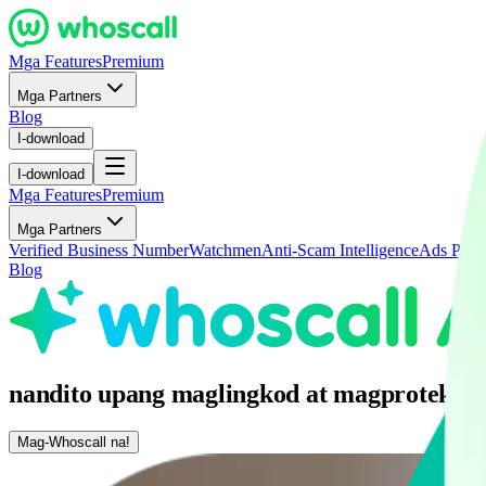
Mga Features
Premium
Mga Partners
Blog
I-download
I-download
Mga Features
Premium
Mga Partners
Verified Business Number
Watchmen
Anti-Scam Intelligence
Ads Partn
Blog
nandito upang maglingkod at magprotekta
Mag-Whoscall na!