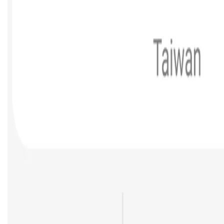
 gamit ang mapagkakatiwalaang datos para agad matukoy kung alin ang 
hone Number
at para ikaw ang magdesisyon kung alin ang sasagutin at alin ang babalewala
-click para maprotektahan ang iyong impormasyon at pera
 kami na ang maghahanap ng mga babala para sa iyo