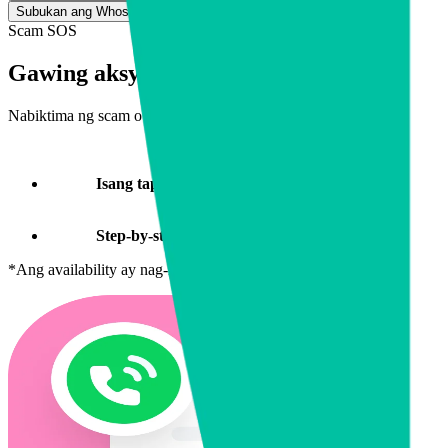
Subukan ang Whoscall AI!
Scam SOS
Gawing aksyon ang kaba gamit ang Whosc
Nabiktima ng scam o may hinalang may kakaiba? Sa Scam SOS, isang t
Isang tap lang
–
Agad na ma-access ang mga hotline n
Step-by-step na support
–
Sundan ang malinaw na gab
*Ang availability ay nag-iiba depende sa rehiyon