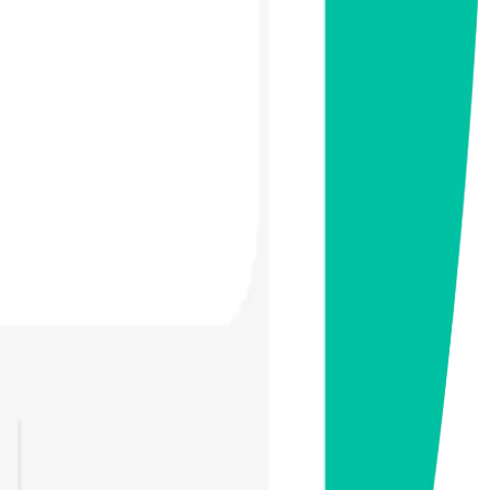
ligtas, kahina-hinala, o mapanganib.
in.