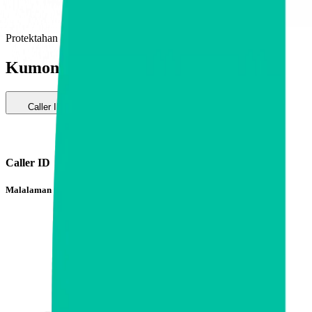
Protektahan
Kumonekta nang may kumpiyansa
Caller ID
SMS Assistant
Pag-block ng Tawag
Caller ID
Malalaman mo agad kung ito ay pamilya, kaibigan, negosyo, o scam.