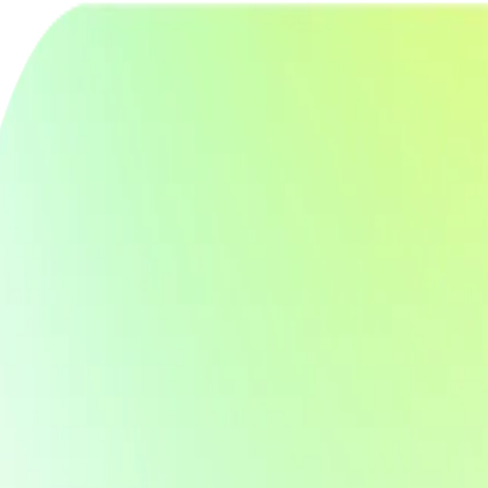
er
Gifting